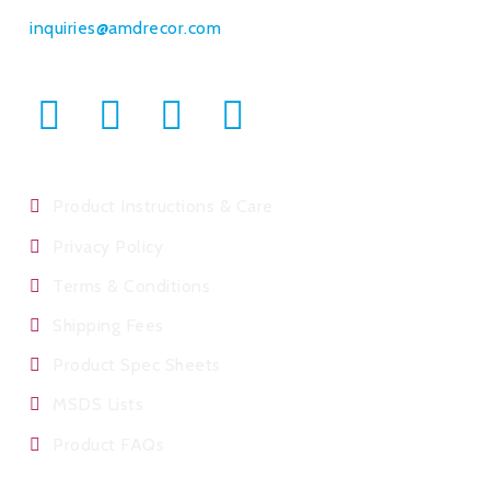
Bulk Orders & Commercial Sales:
inquiries@amdrecor.com
Product Instructions & Care
Privacy Policy
Terms & Conditions
Shipping Fees
Product Spec Sheets
MSDS Lists
Product FAQs