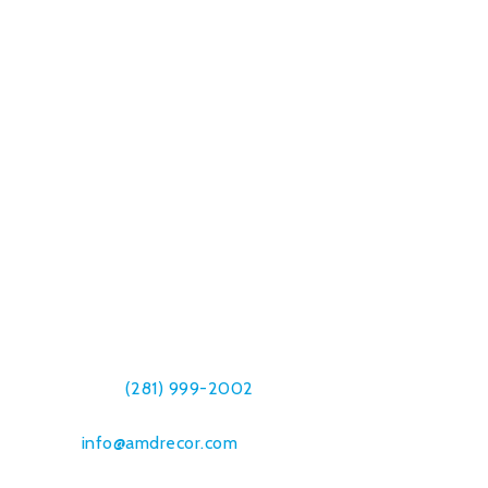
Amdrecor, Inc.
7019 Breen Dr.
Houston, TX 77086
Telephone:
(281) 999-2002
Fax: (832) 230-8561
Email:
info@amdrecor.com