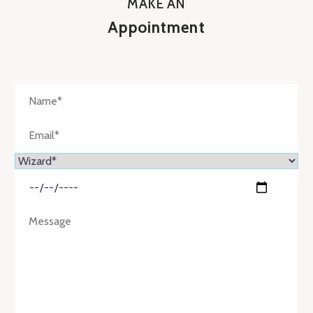
MAKE AN
adipisicing elit, sed do eiusmod tempor
Appointment
incididunt ut labore et dolore magna aliqua. Ut
enim ad minim veniam, quis nostrud exercitation
ullamco